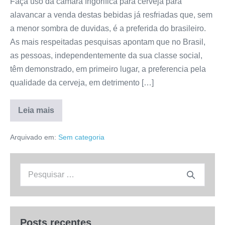
Faça uso da câmara frigorifica para cerveja para
alavancar a venda destas bebidas já resfriadas que, sem
a menor sombra de duvidas, é a preferida do brasileiro.
As mais respeitadas pesquisas apontam que no Brasil,
as pessoas, independentemente da sua classe social,
têm demonstrado, em primeiro lugar, a preferencia pela
qualidade da cerveja, em detrimento […]
Leia mais
A
Câmara
frigorifica
Arquivado em:
Sem categoria
para
cerveja
alavanca
a
Procurar:
venda
de
bebidas
Posts recentes