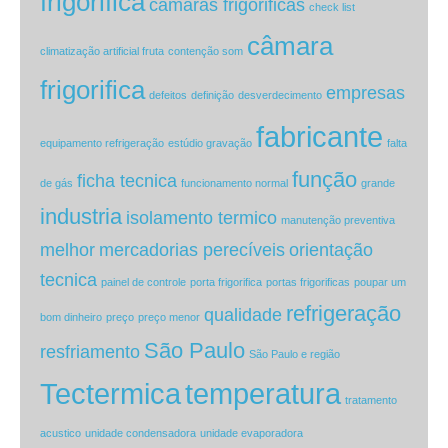
frigorifica
camaras frigorificas
check list
câmara
climatização artificial fruta
contenção som
frigorifica
empresas
defeitos
definição
desverdecimento
fabricante
equipamento refrigeração
estúdio gravação
falta
função
ficha tecnica
de gás
funcionamento normal
grande
industria
isolamento termico
manutenção preventiva
melhor
mercadorias perecíveis
orientação
tecnica
painel de controle
porta frigorifica
portas frigorificas
poupar um
refrigeração
qualidade
bom dinheiro
preço
preço menor
São Paulo
resfriamento
São Paulo e região
Tectermica
temperatura
tratamento
acustico
unidade condensadora
unidade evaporadora