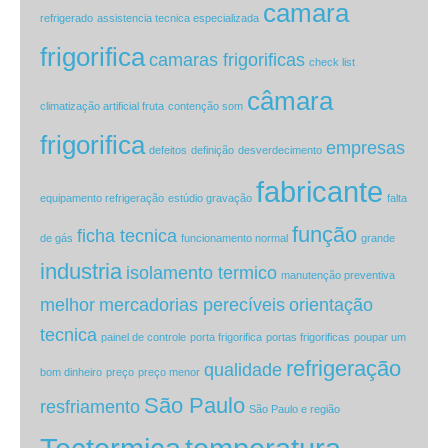
camara
refrigerado
assistencia tecnica especializada
frigorifica
camaras frigorificas
check list
câmara
climatização artificial fruta
contenção som
frigorifica
empresas
defeitos
definição
desverdecimento
fabricante
equipamento refrigeração
estúdio gravação
falta
função
ficha tecnica
de gás
funcionamento normal
grande
industria
isolamento termico
manutenção preventiva
melhor
mercadorias perecíveis
orientação
tecnica
painel de controle
porta frigorifica
portas frigorificas
poupar um
refrigeração
qualidade
bom dinheiro
preço
preço menor
São Paulo
resfriamento
São Paulo e região