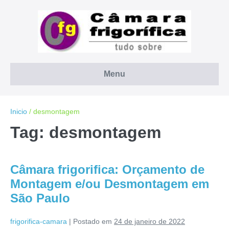
Ir
para
o
conteúdo
Menu
Inicio
/
desmontagem
Tag:
desmontagem
Câmara frigorifica: Orçamento de
Montagem e/ou Desmontagem em
São Paulo
frigorifica-camara
|
Postado em
24 de janeiro de 2022