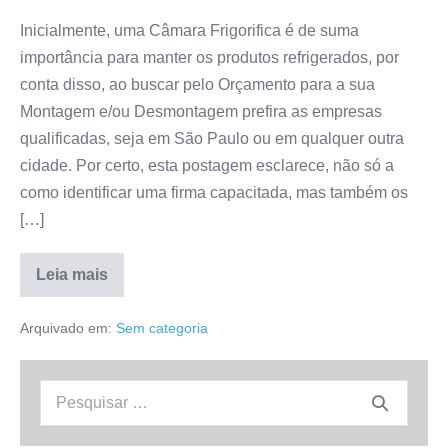
Inicialmente, uma Câmara Frigorifica é de suma
importância para manter os produtos refrigerados, por
conta disso, ao buscar pelo Orçamento para a sua
Montagem e/ou Desmontagem prefira as empresas
qualificadas, seja em São Paulo ou em qualquer outra
cidade. Por certo, esta postagem esclarece, não só a
como identificar uma firma capacitada, mas também os
[…]
Leia mais
Câmara
frigorifica:
Orçamento
Arquivado em:
Sem categoria
de
Montagem
e/ou
Desmontagem
Procurar:
em
São
Paulo