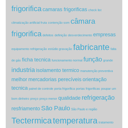
frigorifica
camaras frigorificas
check list
câmara
climatização artificial fruta
contenção som
frigorifica
empresas
defeitos
definição
desverdecimento
fabricante
equipamento refrigeração
estúdio gravação
falta
função
ficha tecnica
de gás
funcionamento normal
grande
industria
isolamento termico
manutenção preventiva
melhor
mercadorias perecíveis
orientação
tecnica
painel de controle
porta frigorifica
portas frigorificas
poupar um
refrigeração
qualidade
bom dinheiro
preço
preço menor
São Paulo
resfriamento
São Paulo e região
Tectermica
temperatura
tratamento