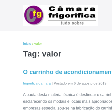
Ir
para
o
conteúdo
Inicio
/
valor
Tag:
valor
O carrinho de acondicionament
frigorifica-camara
|
Postado em
6 de agosto de 2019
A pauta desta matéria técnica é deslindar o carri
esclarecendo os modais e locais mais apropriad
empresas especializou-se na fabricação do carrin