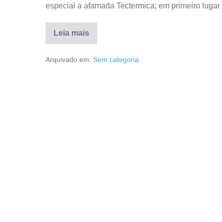
especial a afamada Tectermica; em primeiro lugar
Leia mais
O
carrinho
de
Arquivado em:
Sem categoria
acondicionamento
e
transporte
de
alimentos