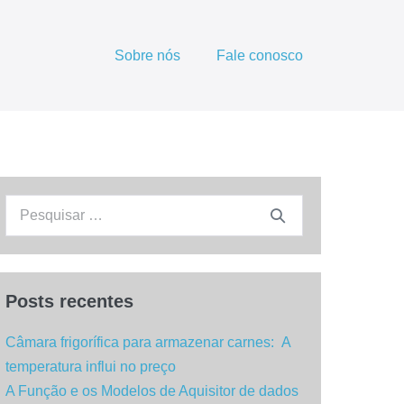
Sobre nós
Fale conosco
Procurar:
Posts recentes
Câmara frigorífica para armazenar carnes: A
temperatura influi no preço
A Função e os Modelos de Aquisitor de dados