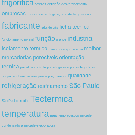
frigorifica
defeitos
definição
desverdecimento
empresas
equipamento refrigeração
estúdio gravação
fabricante
ficha tecnica
falta de gás
função
industria
funcionamento normal
grande
isolamento termico
melhor
manutenção preventiva
mercadorias perecíveis
orientação
tecnica
painel de controle
porta frigorifica
portas frigorificas
qualidade
poupar um bom dinheiro
preço
preço menor
refrigeração
São Paulo
resfriamento
Tectermica
São Paulo e região
temperatura
tratamento acustico
unidade
condensadora
unidade evaporadora