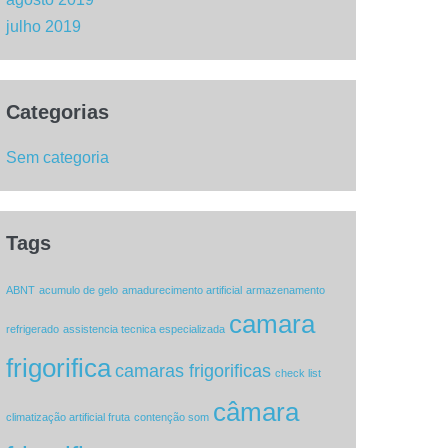
julho 2019
Categorias
Sem categoria
Tags
ABNT
acumulo de gelo
amadurecimento artificial
armazenamento
camara
refrigerado
assistencia tecnica especializada
frigorifica
camaras frigorificas
check list
câmara
climatização artificial fruta
contenção som