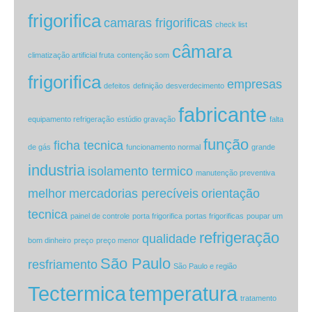
frigorifica
camaras frigorificas
check list
câmara
climatização artificial fruta
contenção som
frigorifica
empresas
defeitos
definição
desverdecimento
fabricante
equipamento refrigeração
estúdio gravação
falta
função
ficha tecnica
de gás
funcionamento normal
grande
industria
isolamento termico
manutenção preventiva
melhor
mercadorias perecíveis
orientação
tecnica
painel de controle
porta frigorifica
portas frigorificas
poupar um
refrigeração
qualidade
bom dinheiro
preço
preço menor
São Paulo
resfriamento
São Paulo e região
Tectermica
temperatura
tratamento