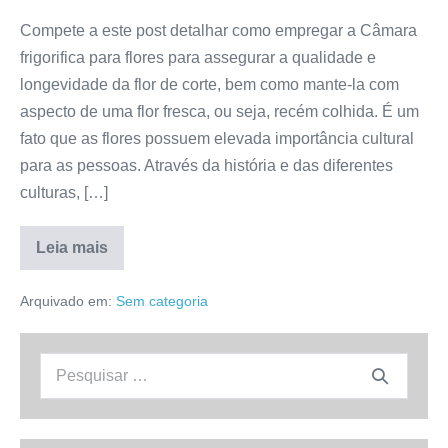
Compete a este post detalhar como empregar a Câmara
frigorifica para flores para assegurar a qualidade e
longevidade da flor de corte, bem como mante-la com
aspecto de uma flor fresca, ou seja, recém colhida. É um
fato que as flores possuem elevada importância cultural
para as pessoas. Através da história e das diferentes
culturas, […]
Leia mais
Câmara
frigorifica
para
Arquivado em:
Sem categoria
flores
–
Qualidade
e
Procurar:
longevidade
para
a
flor
de
corte